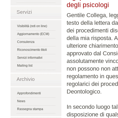
degli psicologi
Servizi
Gentile Collega, leg
testo della lettera 
Visibilità (reti on line)
dei procedimenti disc
Aggiornamento (ECM)
della mia risposta. A
Consulenza
ulteriore chiariment
Riconoscimento titoli
approvato dal Consi
Servizi informativi
assolutamente vincola
Mailing list
non possono non att
regolamento in ques
Archivio
regolarici dei proced
Deontologico.
Approfondimenti
News
In secondo luogo tal
Rassegna stampa
disposizione di quals