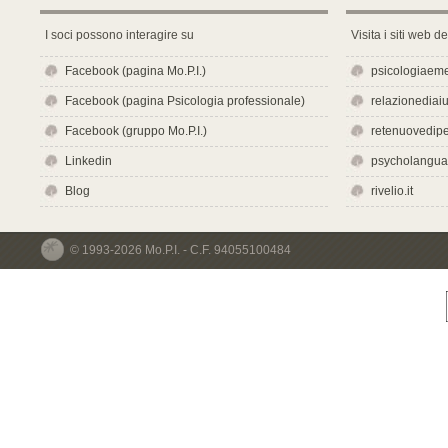
I soci possono interagire su
Visita i siti web d
Facebook (pagina Mo.P.I.)
psicologiaeme
Facebook (pagina Psicologia professionale)
relazionediaiut
Facebook (gruppo Mo.P.I.)
retenuovedipe
Linkedin
psycholangu
Blog
rivelio.it
© 1993-2026 Mo.P.I. - C.F. 94055100484