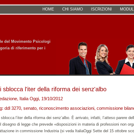
HOME
CHI SIAMO
ISCRIZIONI
MODUL
iale del Movimento Psicologi
goria di riferimento per i
i sblocca l'iter della riforma dei senz'albo
edazione, Italia Oggi, 19/10/2012
ag: ddl 3270, senato, riconoscimento associazioni, commissione bilan
 sblocca l’iter della riforma dei senz’albo. È arrivato, infatti, l’atteso parere
l disegno di legge che prevede «disposizioni in materia di professioni non organ
attazione in commissione Industria (si veda ItaliaOggi Sette del 15 ottobre sco