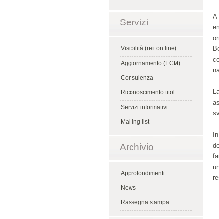
A 
Servizi
em
or
Visibilità (reti on line)
Be
co
Aggiornamento (ECM)
na
Consulenza
La
Riconoscimento titoli
as
Servizi informativi
sv
Mailing list
In
Archivio
de
fa
un
Approfondimenti
re
News
Rassegna stampa