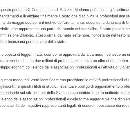
questo punto, la X Commissione di Palazzo Madama può riunirsi già settiman
endamenti e licenziare finalmente il testo che disciplina le professioni non reg
mai da maggio scorso, e il motivo dell’arenamento, secondo la denuncia di Cn
rloffa, che rappresenta una parte del mondo dei senz’albo, è stato proprio la
mmissione Bilancio, atteso ormai da metà settembre, nonostante nel testo non
tura finanziaria per le casse dello stato.
 proposta di legge, infatti, così come approvata dalla camera, riconosce un 
sociazioni e di circa due milioni di professionisti senza un albo di riferimento.
iluppo economico l’elenco delle associazioni professionali e l’attività di vigil
 questo modo, chi vorrà identificare con precisione le attività professionali di 
gli iscritti, e quindi i titoli di studio, l’eventuale obbligo di aggiornamento pro
rlo andando sul sito internet dello Sviluppo economico. Il testo unificato istitui
 elenco delle associazioni professionali e delle forme aggregative che dichia
sponsabilità dei rispettivi rappresentanti legali, di essere in possesso dei requis