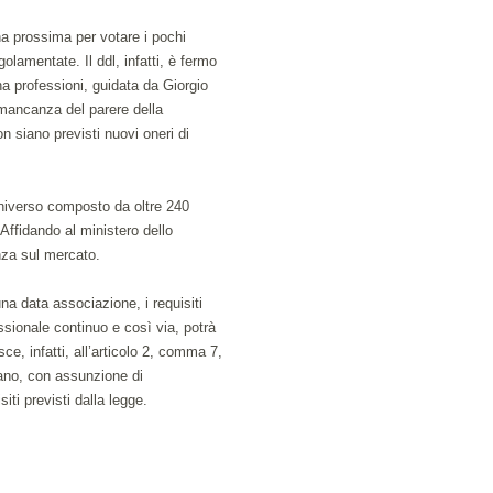
a prossima per votare i pochi
olamentate. Il ddl, infatti, è fermo
a professioni, guidata da Giorgio
 mancanza del parere della
 siano previsti nuovi oneri di
universo composto da oltre 240
 Affidando al ministero dello
anza sul mercato.
una data associazione, i requisiti
fessionale continuo e così via, potrà
sce, infatti, all’articolo 2, comma 7,
rano, con assunzione di
iti previsti dalla legge.