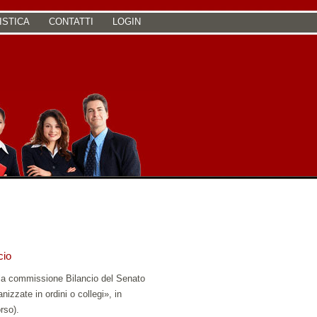
ISTICA
CONTATTI
LOGIN
cio
 della commissione Bilancio del Senato
izzate in ordini o collegi», in
rso).