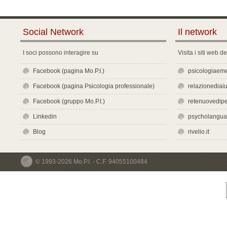
Social Network
Il network
I soci possono interagire su
Visita i siti web d
Facebook (pagina Mo.P.I.)
psicologiaeme
Facebook (pagina Psicologia professionale)
relazionediaiut
Facebook (gruppo Mo.P.I.)
retenuovedipe
Linkedin
psycholangu
Blog
rivelio.it
© 1993-2026 Mo.P.I. - C.F. 94055100484