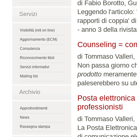
di Fabio Borotto, G
Leggendo l'articolo: 
Servizi
rapporti di coppia' 
- anno 3 della rivista
Visibilità (reti on line)
Aggiornamento (ECM)
Counseling = con
Consulenza
di Tommaso Valleri, 
Riconoscimento titoli
Non passa giorno ch
Servizi informativi
prodotto
meramente c
Mailing list
paleserebbero su ute
Archivio
Posta elettronica 
professionisti
Approfondimenti
di Tommaso Valleri, 
News
La Posta Elettronica
Rassegna stampa
di comunicazione elet